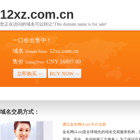
12xz.com.cn
您正在访问的域名可以转让!This domain name is for sale!
一口价出售中！
域名
12xz.com.cn
Domain Name:
售价
CNY 16897.00
Listing Price:
立即购买
BUY NOW
>>
>>
域名交易方式：
通过金名网(4.cn) 中介交易
金名网(4.cn)是全球领先的域名交易服务机
简单、安全、专业的第三方服务！ 为了保证交