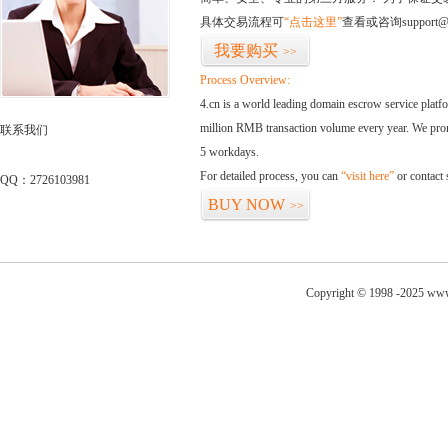
具体交易流程可
“点击这里”
查看或咨询support@
我要购买
>>
Process Overview:
4.cn is a world leading domain escrow service plat
million RMB transaction volume every year. We promi
联系我们
5 workdays.
For detailed process, you can
“visit here”
or contact
QQ：2726103981
BUY NOW
>>
Copyright © 1998 -2025 www